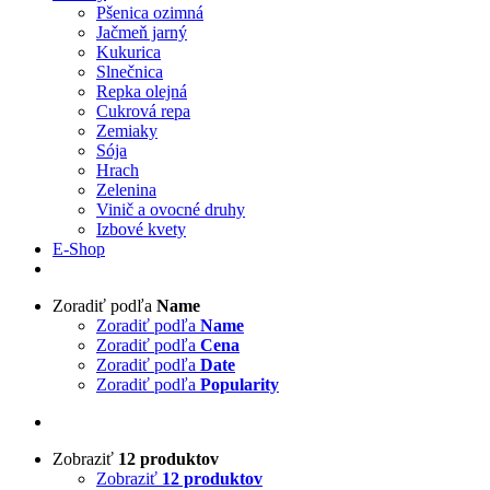
Pšenica ozimná
Jačmeň jarný
Kukurica
Slnečnica
Repka olejná
Cukrová repa
Zemiaky
Sója
Hrach
Zelenina
Vinič a ovocné druhy
Izbové kvety
E-Shop
Zoradiť podľa
Name
Zoradiť podľa
Name
Zoradiť podľa
Cena
Zoradiť podľa
Date
Zoradiť podľa
Popularity
Zobraziť
12 produktov
Zobraziť
12 produktov