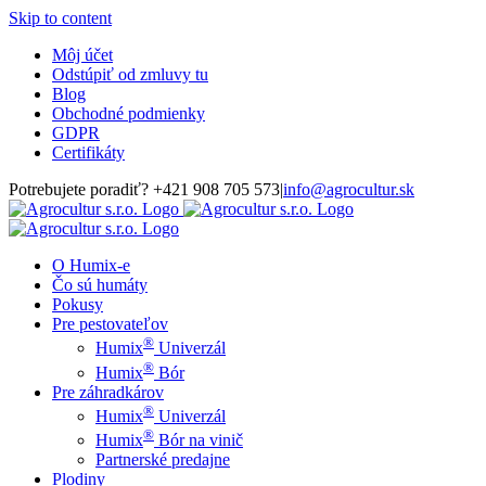
Skip to content
Môj účet
Odstúpiť od zmluvy tu
Blog
Obchodné podmienky
GDPR
Certifikáty
Potrebujete poradiť? +421 908 705 573
|
info@agrocultur.sk
O Humix-e
Čo sú humáty
Pokusy
Pre pestovateľov
®
Humix
Univerzál
®
Humix
Bór
Pre záhradkárov
®
Humix
Univerzál
®
Humix
Bór na vinič
Partnerské predajne
Plodiny