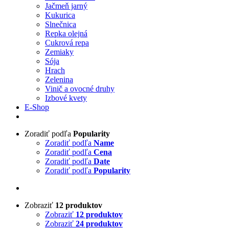
Jačmeň jarný
Kukurica
Slnečnica
Repka olejná
Cukrová repa
Zemiaky
Sója
Hrach
Zelenina
Vinič a ovocné druhy
Izbové kvety
E-Shop
Zoradiť podľa
Popularity
Zoradiť podľa
Name
Zoradiť podľa
Cena
Zoradiť podľa
Date
Zoradiť podľa
Popularity
Zobraziť
12 produktov
Zobraziť
12 produktov
Zobraziť
24 produktov