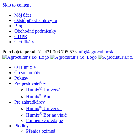
Skip to content
Môj účet
Odstúpiť od zmluvy tu
Blog
Obchodné podmienky
GDPR
Certifikáty
Potrebujete poradiť? +421 908 705 573
|
info@agrocultur.sk
O Humix-e
Čo sú humáty
Pokusy
Pre pestovateľov
®
Humix
Univerzál
®
Humix
Bór
Pre záhradkárov
®
Humix
Univerzál
®
Humix
Bór na vinič
Partnerské predajne
Plodiny
Pšenica ozimná