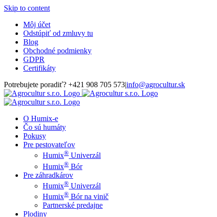
Skip to content
Môj účet
Odstúpiť od zmluvy tu
Blog
Obchodné podmienky
GDPR
Certifikáty
Potrebujete poradiť? +421 908 705 573
|
info@agrocultur.sk
O Humix-e
Čo sú humáty
Pokusy
Pre pestovateľov
®
Humix
Univerzál
®
Humix
Bór
Pre záhradkárov
®
Humix
Univerzál
®
Humix
Bór na vinič
Partnerské predajne
Plodiny