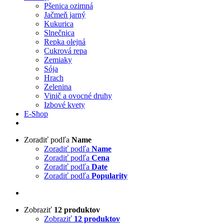
Pšenica ozimná
Jačmeň jarný
Kukurica
Slnečnica
Repka olejná
Cukrová repa
Zemiaky
Sója
Hrach
Zelenina
Vinič a ovocné druhy
Izbové kvety
E-Shop
Zoradiť podľa
Name
Zoradiť podľa
Name
Zoradiť podľa
Cena
Zoradiť podľa
Date
Zoradiť podľa
Popularity
Zobraziť
12 produktov
Zobraziť
12 produktov