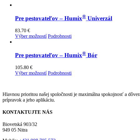
®
Pre pestovateľov – Humix
Univerzál
83.70
€
Tento
Výber možností
Podrobnosti
produkt
má
viacero
®
Pre pestovateľov – Humix
Bór
variantov.
Možnosti
105.80
€
si
Tento
Výber možností
Podrobnosti
môžete
produkt
vybrať
má
na
viacero
stránke
Hlavnou prioritou našej spoločnosti je maximálna spokojnosť a dôver
variantov.
produktu.
prípravok a jeho aplikáciu.
Možnosti
si
môžete
KONTAKTUJTE NÁS
vybrať
na
Biovetská 903/32
stránke
949 05 Nitra
produktu.