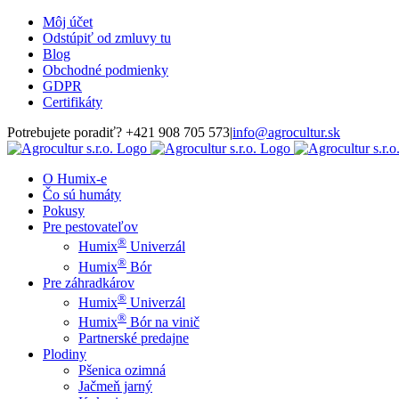
Skip
Môj účet
to
Odstúpiť od zmluvy tu
content
Blog
Obchodné podmienky
GDPR
Certifikáty
Potrebujete poradiť? +421 908 705 573
|
info@agrocultur.sk
O Humix-e
Čo sú humáty
Pokusy
Pre pestovateľov
®
Humix
Univerzál
®
Humix
Bór
Pre záhradkárov
®
Humix
Univerzál
®
Humix
Bór na vinič
Partnerské predajne
Plodiny
Pšenica ozimná
Jačmeň jarný