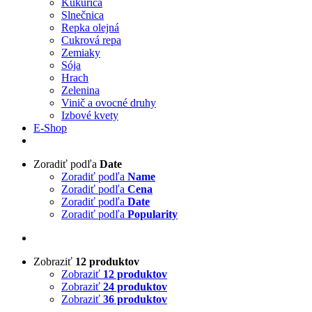
Kukurica
Slnečnica
Repka olejná
Cukrová repa
Zemiaky
Sója
Hrach
Zelenina
Vinič a ovocné druhy
Izbové kvety
E-Shop
Zoradiť podľa
Date
Zoradiť podľa
Name
Zoradiť podľa
Cena
Zoradiť podľa
Date
Zoradiť podľa
Popularity
Zobraziť
12 produktov
Zobraziť
12 produktov
Zobraziť
24 produktov
Zobraziť
36 produktov