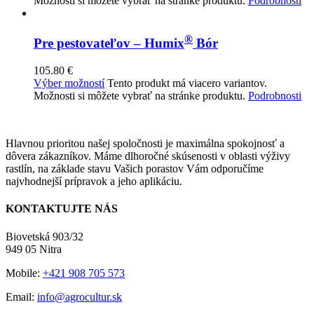
Možnosti si môžete vybrať na stránke produktu.
Podrobnosti
®
Pre pestovateľov – Humix
Bór
105.80
€
Výber možností
Tento produkt má viacero variantov.
Možnosti si môžete vybrať na stránke produktu.
Podrobnosti
Hlavnou prioritou našej spoločnosti je maximálna spokojnosť a
dôvera zákazníkov. Máme dlhoročné skúsenosti v oblasti výživy
rastlín, na základe stavu Vašich porastov Vám odporučíme
najvhodnejší prípravok a jeho aplikáciu.
KONTAKTUJTE NÁS
Biovetská 903/32
949 05 Nitra
Mobile:
+421 908 705 573
Email:
info@agrocultur.sk