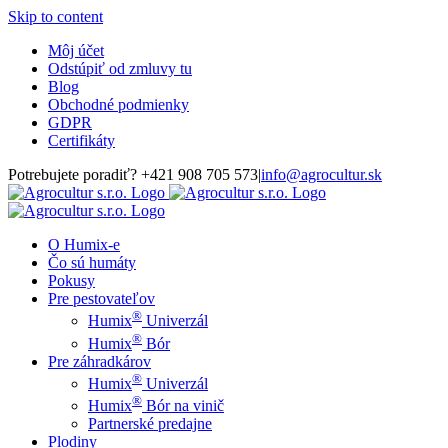
Skip to content
Môj účet
Odstúpiť od zmluvy tu
Blog
Obchodné podmienky
GDPR
Certifikáty
Potrebujete poradiť? +421 908 705 573
|
info@agrocultur.sk
O Humix-e
Čo sú humáty
Pokusy
Pre pestovateľov
®
Humix
Univerzál
®
Humix
Bór
Pre záhradkárov
®
Humix
Univerzál
®
Humix
Bór na vinič
Partnerské predajne
Plodiny