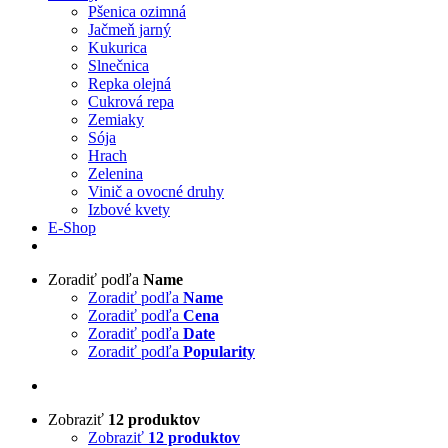
Pšenica ozimná
Jačmeň jarný
Kukurica
Slnečnica
Repka olejná
Cukrová repa
Zemiaky
Sója
Hrach
Zelenina
Vinič a ovocné druhy
Izbové kvety
E-Shop
Zoradiť podľa
Name
Zoradiť podľa
Name
Zoradiť podľa
Cena
Zoradiť podľa
Date
Zoradiť podľa
Popularity
Zobraziť
12 produktov
Zobraziť
12 produktov