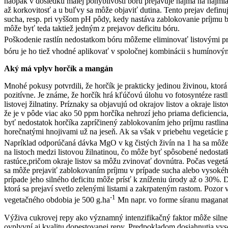
naopak v dôsledku malej pohyblivosti bóru prejavuje najmä na najmla
až korkovitosť a u buľvy sa môže objaviť dutina. Tento prejav defi
sucha, resp. pri vyššom pH pôdy, kedy nastáva zablokovanie príjmu bó
môže byť teda taktiež jedným z prejavov deficitu bóru.
Poškodenie rastlín nedostatkom bóru môžeme eliminovať listovými pr
bóru je ho tiež vhodné aplikovať v spoločnej kombinácii s humínový
Aký má vplyv horčík a mangán
Mnohé pokusy potvrdili, že horčík je prakticky jedinou živinou, ktorá
pozitívne. Je známe, že horčík hrá kľúčovú úlohu vo fotosyntéze rastlín
listovej žilnatiny. Príznaky sa objavujú od okrajov listov a okraje l
že je v pôde viac ako 50 ppm horčíka nehrozí jeho priama deficiencia
byť nedostatok horčíka zapríčinený zablokovaním jeho príjmu rastlin
horečnatými hnojivami už na jeseň. Ak sa však v priebehu vegetácie p
Napríklad odporúčaná dávka MgO v kg čistých živín na 1 ha sa môže
na listoch medzi listovou žilnatinou, čo môže byť spôsobené nedostatk
rastúce,pričom okraje listov sa môžu zvinovať dovnútra. Počas veget
sa môže prejaviť zablokovaním príjmu v prípade sucha alebo vysokéh
prípade jeho silného deficitu môže prísť k zníženiu úrody až o 30%.
ktorá sa prejaví svetlo zelenými listami a zakrpateným rastom. Pozor
-1
vegetačného obdobia je 500 g.ha
Mn napr. vo forme síranu maganat
Výživa cukrovej repy ako významný intenzifikačný faktor môže silne
ovplyvní aj kvalitu dopestovanej repy. Predpokladom dosiahnutia vys