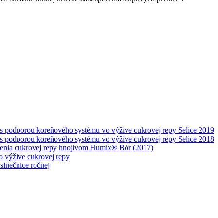
 s podporou koreňového systému vo výžive cukrovej repy Selice 2019
 s podporou koreňového systému vo výžive cukrovej repy Selice 2018
jenia cukrovej repy hnojivom Humix® Bór (2017)
 výžive cukrovej repy
lnečnice ročnej