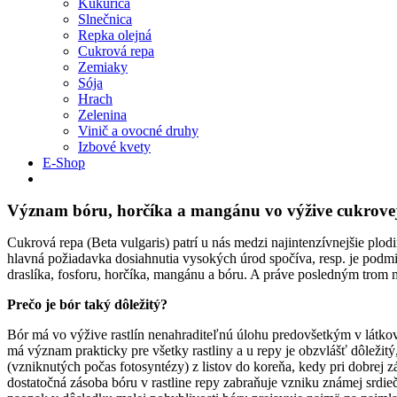
Kukurica
Slnečnica
Repka olejná
Cukrová repa
Zemiaky
Sója
Hrach
Zelenina
Vinič a ovocné druhy
Izbové kvety
E-Shop
Význam bóru, horčíka a mangánu vo výžive cukrove
Cukrová repa (Beta vulgaris) patrí u nás medzi najintenzívnejšie plo
hlavná požiadavka dosiahnutia vysokých úrod spočíva, resp. je podm
draslíka, fosforu, horčíka, mangánu a bóru. A práve posledným tro
Prečo je bór taký dôležitý?
Bór má vo výžive rastlín nenahraditeľnú úlohu predovšetkým v látkov
má význam prakticky pre všetky rastliny a u repy je obzvlášť dôležit
(vzniknutých počas fotosyntézy) z listov do koreňa, kedy pri dobrej 
dostatočná zásoba bóru v rastline repy zabraňuje vzniku známej srdie