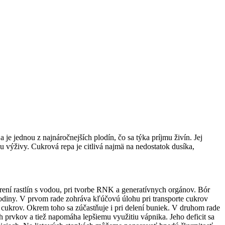
je jednou z najnáročnejších plodín, čo sa týka príjmu živín. Jej
výživy. Cukrová repa je citlivá najmä na nedostatok dusíka,
rení rastlín s vodou, pri tvorbe RNK a generatívnych orgánov. Bór
plodiny. V prvom rade zohráva kľúčovú úlohu pri transporte cukrov
 cukrov. Okrem toho sa zúčastňuje i pri delení buniek. V druhom rade
h prvkov a tiež napomáha lepšiemu využitiu vápnika. Jeho deficit sa