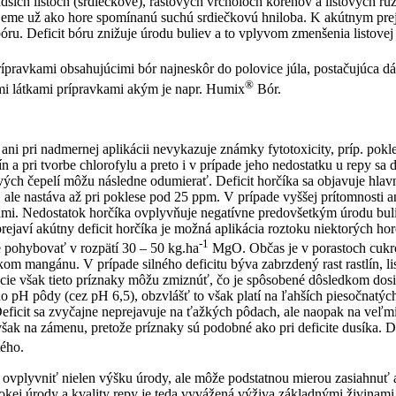
dších listoch (srdiečkové), rastových vrcholoch koreňov a listových r
nujeme už ako hore spomínanú suchú srdiečkovú hniloba. K akútnym pre
ru. Deficit bóru znižuje úrodu buliev a to vplyvom zmenšenia listovej
ípravkami obsahujúcimi bór najneskôr do polovice júla, postačujúca d
®
mi látkami prípravkami akým je napr. Humix
Bór.
 ani pri nadmernej aplikácii nevykazuje známky fytotoxicity, príp. pokl
 a pri tvorbe chlorofylu a preto i v prípade jeho nedostatku u repy sa d
istových čepelí môžu následne odumierať. Deficit horčíka sa objavuje h
, ale nastáva až pri poklese pod 25 ppm. V prípade vyššej prítomnosti 
ami. Nedostatok horčíka ovplyvňuje negatívne predovšetkým úrodu bulie
rejaví akútny deficit horčíka je možná aplikácia roztoku niektorých ho
-1
 pohybovať v rozpätí 30 – 50 kg.ha
MgO. Občas je v porastoch cukrov
om mangánu. V prípade silného deficitu býva zabrzdený rast rastlín, lis
ácie však tieto príznaky môžu zmiznúť, čo je spôsobené dôsledkom dos
o pH pôdy (cez pH 6,5), obzvlášť to však platí na ľahších piesočnatý
 Deficit sa zvyčajne neprejavuje na ťažkých pôdach, ale naopak na veľ
 však na zámenu, pretože príznaky sú podobné ako pri deficite dusíka.
ého.
 ovplyvniť nielen výšku úrody, ale môže podstatnou mierou zasiahnuť 
okej úrody a kvality repy je teda vyvážená výživa základnými živinam