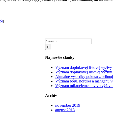
ór
|
Search
for:
Najnovšie články
Význam doplnkovej listovej výživy
Význam doplnkovej listovej výživy
Aktuálne výsledky pokusu z prihno
Význam bóru, horčíka a mangánu vo
Význam mikroelementov vo výžive s
Archív
november 2019
august 2018