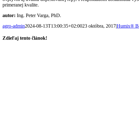
primeranej kvalite.
autor:
Ing. Peter Varga, PhD.
agro-admin
2024-08-13T13:00:35+02:00
23 októbra, 2017
|
Humix® B
Zdieľaj tento článok!
Facebook
X
Reddit
LinkedIn
Tumblr
Pinterest
Vk
Email