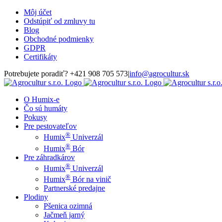
Skip
Môj účet
to
Odstúpiť od zmluvy tu
content
Blog
Obchodné podmienky
GDPR
Certifikáty
Potrebujete poradiť? +421 908 705 573
|
info@agrocultur.sk
O Humix-e
Čo sú humáty
Pokusy
Pre pestovateľov
®
Humix
Univerzál
®
Humix
Bór
Pre záhradkárov
®
Humix
Univerzál
®
Humix
Bór na vinič
Partnerské predajne
Plodiny
Pšenica ozimná
Jačmeň jarný