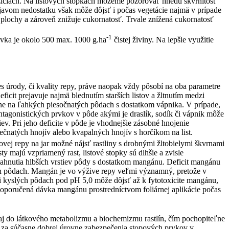
užiciach. Na listových stopkách môžeme pozorovať hnedú škvrnitosť
javom nedostatku však môže dôjsť i počas vegetácie najmä v prípade
 plochy a zároveň znižuje cukornatosť. Trvale znížená cukornatosť
-1
ávka je okolo 500 max. 1000 g.ha
čistej živiny. Na lepšie využitie
es úrody, či kvality repy, práve naopak vždy pôsobí na oba parametre
eficit prejavuje najmä blednutím starších listov a žltnutím medzi
lavne na ľahkých piesočnatých pôdach s dostatkom vápnika. V prípade,
antagonistických prvkov v pôde akými je draslík, sodík či vápnik môže
v. Pri jeho deficite v pôde je vhodnejšie zásobné hnojenie
rečnatých hnojív alebo kvapalných hnojív s horčíkom na list.
ej repy na jar možné nájsť rastliny s drobnými žltobielymi škvrnami
ty majú vzpriamený rast, listové stopky sú dlhšie a zvisle
iahnutia hlbších vrstiev pôdy s dostatkom mangánu. Deficit mangánu
ch pôdach. Mangán je vo výžive repy veľmi významný, pretože v
mi kyslých pôdach pod pH 5,0 môže dôjsť až k fytotoxicite mangánu,
 Doporučená dávka mangánu prostredníctvom foliárnej aplikácie počas
aj do látkového metabolizmu a biochemizmu rastlín, čím pochopiteľne
i za súčasne dobrej úrovne zabezpečenia stopových prvkov v