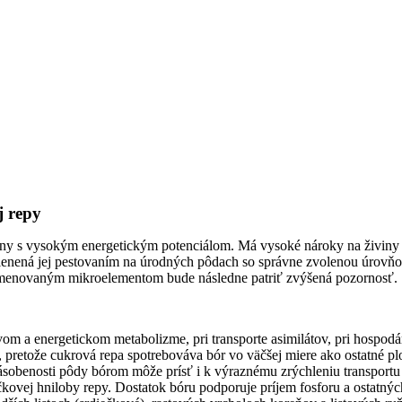
j repy
diny s vysokým energetickým potenciálom. Má vysoké nároky na živiny a 
ienená jej pestovaním na úrodných pôdach so správne zvolenou úrovňou 
m menovaným mikroelementom bude následne patriť zvýšená pozornosť.
om a energetickom metabolizme, pri transporte asimilátov, pri hospodá
ý, pretože cukrová repa spotrebováva bór vo väčšej miere ako ostatné 
zásobenosti pôdy bórom môže prísť i k výraznému zrýchleniu transportu
čkovej hniloby repy. Dostatok bóru podporuje príjem fosforu a ostatnýc